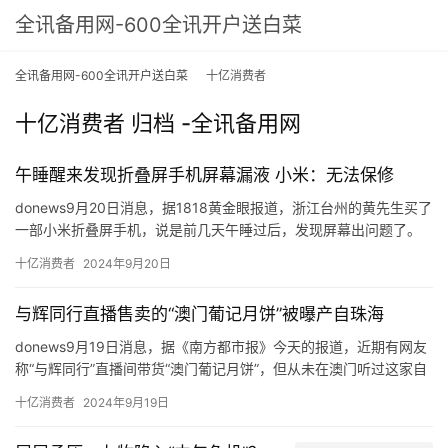
全讯备用网-600全讯开户送白菜
全讯备用网-600全讯开户送白菜
十亿消费者
十亿消费者 归档 -全讯备用网
午睡醒来发现折叠屏手机屏幕漏液 小米：无法保修
donews9月20日消息，据1818黄金眼报道，浙江台州的黄先生买了
一部小米折叠屏手机，说是前几天午睡过后，发现屏幕出问题了。
黄先生称，自己7月27号在台州黄岩吾悦广场买了小米折叠式4，花
十亿消费者
2024年9月20日
了8999元，旧手机抵给它1999，付了7000元。
黄先生把这部小米折叠屏手机送到销售门店，由对方寄去售后，他
与辉同行直播售卖的“澳门葡记月饼”被曝产自珠海
提供了一张照片，说是寄出前快递员拍的。
donews9月19日消息，据《南方都市报》今天的报道，近期有网友
称“与辉同行”直播间带货“澳门葡记月饼”，但从未在澳门听过这家自
称“澳门老字号”的葡记食品。
十亿消费者
2024年9月19日
涉事月饼生产商珠海葡记食品有限公司的工作人员告诉南都记者，
葡记是一个澳门品牌，在澳门注册过商标但无门店，目前只在珠海