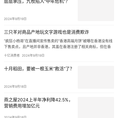
​层层承压，九牧陷入“中年危机”？
开设门店。而在“澳门葡记月饼”各平台的网店中，详情均显示旗下多
款产品产地、发货地为珠海，但推广内容里多次出现“澳门老字号”
“澳门必吃”的字样，宣传视频里更出现“澳门老师傅制作”“在澳门要。
2024年9月19日
三只羊对商品产地玩文字游戏也是消费欺诈
“疯狂小杨哥”在直播间宣传售卖的“香港高端月饼”被曝在香港没有线
下售卖点，且产地并非香港，其虽在香港注册了相关商标，但在香
港无实体门店，实际运营方为广州公司。
十亿消费者
2024年9月19日
在粉丝众多的直播间大肆宣传的“香港高端月饼”，却被曝在香港并无
线下销售点，产地也非香港，而是在内地生产销售。
十月稻田，要被一根玉米“救活”了？
反观“疯狂小杨哥”在直播间宣传售卖的“香港高端月饼”，这些影响力
很大的主播根本没有在直播间以显著方式提醒该商品并非香港产
品，而是内地产品。
2024年9月18日
燕之屋2024上半年净利降42.5%，
营销费用增加亿元
2024年9月18日