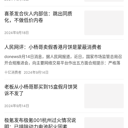
喜茶发合伙人内部信：跳出同质
化，不做低价内卷
2024年9月18日
人民网评：小杨哥卖假香港月饼是蒙蔽消费者
donews9月14日消息，据人民网报道，近日，国家市场监管总局召
开合规推进会，向主要网络交易平台作出五方面合规提示：严格落
实平台主体责任，严格规范节日期间促销行为，严格规范直播营销
十亿消费者
2024年9月14日
行为，严格禁止销售违法违禁商品，妥善化解网络消费纠纷。如果
他们知道香港美诚月饼有其名而无其实，不仅在内地生产，而且专
老板从小杨哥那买到15盒假月饼哭
门瞄准内地不知情的消费者，还有购买热情吗。
诉不发了
2024年9月14日
极氪发布极氪001杭州过火情况说
明：已排除动力电池起火因素