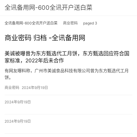
全讯备用网-600全讯开户送白菜
全讯备用网-600全讯开户送白菜
商业密码
paged 3
商业密码 归档 -全讯备用网
美诚被曝曾为东方甄选代工月饼，东方甄选回应符合国
家标准，2022年后未合作
有网友曝料称，广州市美诚食品科技有限公司曾为东方甄选代工月
饼。
网友曝光的照片显示，此前东方甄选平台上销售的一款名为“东方甄
商业密码
2024年9月19日
选流心月饼”的产品，其代加工企业为广州市美诚食品科技有限公
司。
2024年9月19日
针对此事，东方甄选的客户服务团队做出了回应，表示在2022年，
东方甄选确实与美诚食品有过合作，根据公司的选品标准定制生产
了一款流心月饼。
2024年9月19日