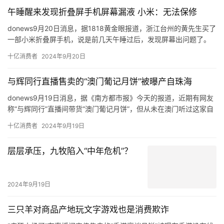
午睡醒来发现折叠屏手机屏幕漏液 小米：无法保修
donews9月20日消息，据1818黄金眼报道，浙江台州的黄先生买了
一部小米折叠屏手机，说是前几天午睡过后，发现屏幕出问题了。
黄先生称，自己7月27号在台州黄岩吾悦广场买了小米折叠式4，花
十亿消费者
2024年9月20日
了8999元，旧手机抵给它1999，付了7000元。
黄先生把这部小米折叠屏手机送到销售门店，由对方寄去售后，他
与辉同行直播售卖的“澳门葡记月饼”被曝产自珠海
提供了一张照片，说是寄出前快递员拍的。
donews9月19日消息，据《南方都市报》今天的报道，近期有网友
称“与辉同行”直播间带货“澳门葡记月饼”，但从未在澳门听过这家自
称“澳门老字号”的葡记食品。
十亿消费者
2024年9月19日
涉事月饼生产商珠海葡记食品有限公司的工作人员告诉南都记者，
葡记是一个澳门品牌，在澳门注册过商标但无门店，目前只在珠海
​层层承压，九牧陷入“中年危机”？
开设门店。而在“澳门葡记月饼”各平台的网店中，详情均显示旗下多
款产品产地、发货地为珠海，但推广内容里多次出现“澳门老字号”
“澳门必吃”的字样，宣传视频里更出现“澳门老师傅制作”“在澳门要。
2024年9月19日
三只羊对商品产地玩文字游戏也是消费欺诈