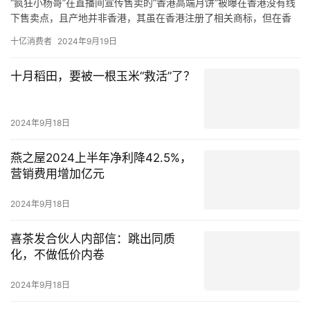
“疯狂小杨哥”在直播间宣传售卖的“香港高端月饼”被曝在香港没有线
下售卖点，且产地并非香港，其虽在香港注册了相关商标，但在香
港无实体门店，实际运营方为广州公司。
十亿消费者
2024年9月19日
在粉丝众多的直播间大肆宣传的“香港高端月饼”，却被曝在香港并无
线下销售点，产地也非香港，而是在内地生产销售。
十月稻田，要被一根玉米“救活”了？
反观“疯狂小杨哥”在直播间宣传售卖的“香港高端月饼”，这些影响力
很大的主播根本没有在直播间以显著方式提醒该商品并非香港产
品，而是内地产品。
2024年9月18日
燕之屋2024上半年净利降42.5%，
营销费用增加亿元
2024年9月18日
喜茶发合伙人内部信：跳出同质
化，不做低价内卷
2024年9月18日