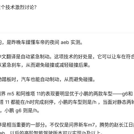
这个技术激烈讨论？
是昨晚车媒懂车帝的夜间 aeb 实测。
king的缩写，中文翻译是自动紧急制动。这项技术的好处是，它可以让车在符
以紧急刹车，从而避免碰撞或减轻碰撞后果。
动踏板时，汽车也能自动制动，从而避免碰撞。
问界 m5 和阿维塔 11的表现要明显优于小鹏的两款车型——g6和
塔 11 都能在/h时完成刹停，小鹏的车型则是/h ，当面对静态两
，小鹏 g6 则是/h。
停是相当重要的一部分。不仅仅是问界新车m7，腾势的赵长江日
eb，以后的高阶智能驾驶版本可以实现/h及以上。