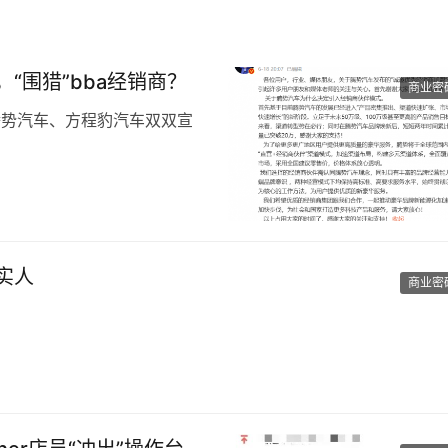
“围猎”bba经销商？
商业密
腾势汽车、方程豹汽车双双宣
采用双轨并行的混合销售模
店，也有外部经销商加盟。
车已经尝试过商超模式，在长
城市建立了商超店，坦克品牌
实人
营模式收效甚微。
商业密
“冷板凳”的坚持，那么瓶装
匠心与不惜成本。
品端的呈现，农夫山泉却并没
然水长期与城市自来水生产的