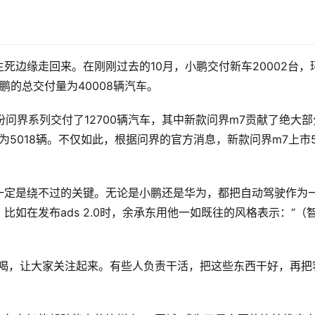
死边缘走回来。在刚刚过去的10月，小鹏交付新车20002台，
鹏的总交付量为40008辆汽车。
份问界系列交付了12700辆汽车，其中新款问界m7贡献了绝大部
仅为5018辆。不仅如此，根据问界的官方消息，新款问界m7上市5
一定是绕不过的关键。无论是小鹏还是华为，都把自动驾驶作为
如在发布ads 2.0时，余承东用他一如既往的风格表示：“（
吆喝，让大家关注起来。有些人负责干活，把这些东西干好，再把