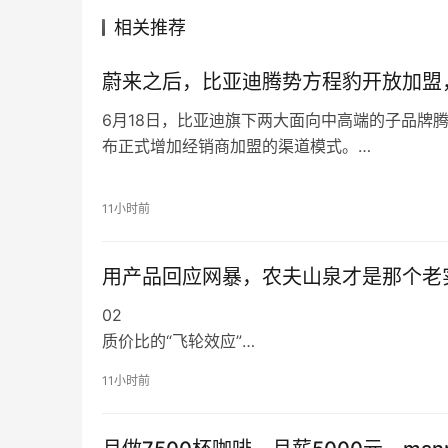
相关推荐
蔚来之后，比亚迪腾势方程豹开放加盟，
6月18日，比亚迪旗下两大面向中高端的子品牌
布正式增加经销商加盟的渠道模式。
当前比亚迪旗下王朝与海洋两大销售网络，正是
式，在两套销售网络中既有着比亚迪的全资直营
11小时前
其实，在采用完全的直营销售模式之前，长城汽
城官方支持下，欧拉、沙龙等品牌均在核心一线
用产品回应网暴，农夫山泉才是那个老
则试水了与经销商合伙直营的新模式，但这些经
02
质价比的“飞轮效应”
如果说东方树叶让消费者看到了农夫山泉对于肯坐
11小时前
水则更多地让消费者意识到农夫山泉对于产品的
高成本的水源地，数目不菲的物流投入，而在产
有将成本转移至消费者，深山险境里运输来的天