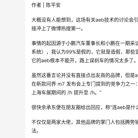
作者 | 陈平安
大概没有人能想到，这场有关aeb技术的讨论会
接冲上了微博热搜第一。
事情的起因源于小鹏汽车董事长和小鹏在一期采访
系统），我认为99%是假的，它就是造假，那些
它的aeb根本不能开，路上误刹车的情况太多了。
虽然这番言论并没有直接点出友商的品牌，但是ae
在新款问界 m7 发布会上专门提到的竞争力之一：“
上海车展期间的 /h 提升至 /h。”
很快余承东便在朋友圈给出回应，称“连aeb是
不仅仅是两家大佬，其他品牌的掌门人包括腾势销
法。