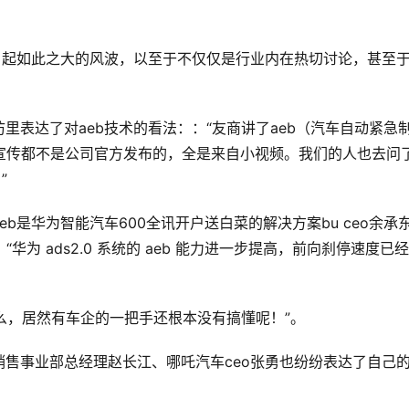
引起如此之大的风波，以至于不仅仅是行业内在热切讨论，甚至
里表达了对aeb技术的看法：：“友商讲了aeb（汽车自动紧急
宣传都不是公司官方发布的，全是来自小视频。我们的人也去问
”
b是华为智能汽车600全讯开户送白菜的解决方案bu ceo余承
华为 ads2.0 系统的 aeb 能力进一步提高，前向刹停速度已
什么，居然有车企的一把手还根本没有搞懂呢！”。
售事业部总经理赵长江、哪吒汽车ceo张勇也纷纷表达了自己