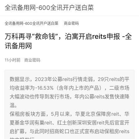
全讯备用网-600全讯开户送白菜
全讯备用网-600全讯开户送白菜
商业密码
万科再寻“救命钱”，泊寓开启reits申报 -全
讯备用网
11小时前
商业密码
数据显示，2023年公募reits行情走弱，29只reits的平
均收益率为-16.53%（含年内上市的产品），二级市场
大幅波动也传导到发行市场，年内公募reits发售快速降
温。
保租房板块方面，5月以来，华夏北京保障房reit、华
夏基金华润有巢reit、红土创新深圳安居reit先后官宣开
启扩募，与此同时招商蛇口也正式宣布启动保租房reits