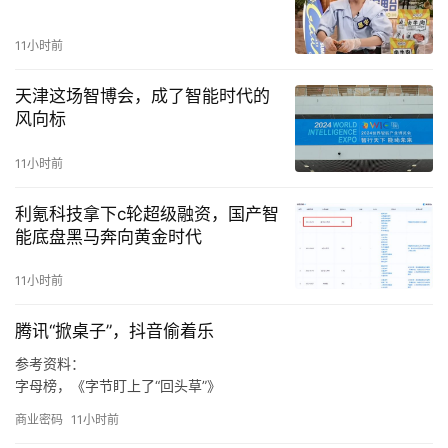
11小时前
天津这场智博会，成了智能时代的
风向标
11小时前
利氪科技拿下c轮超级融资，国产智
能底盘黑马奔向黄金时代
11小时前
腾讯“掀桌子”，抖音偷着乐
参考资料：
字母榜，《字节盯上了“回头草”》
21世纪经济报道，《腾讯将在华为、小米、oppo、vivo等渠道停止
商业密码
11小时前
更新《dnf》手游》