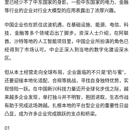
里已经少不了中东国家的身影，一些中东国家的电力、金融
等行业的企业对行业大模型的应用表露出了浓厚兴趣。
中国企业也在抓住这波机遇，在基础设施、能源、电信、科
技、金融等多个领域迈出了脚步。资深人士介绍，在阿联
酋、沙特等地的人工智能项目里，中国企业所扮演的角色已
经得到了市场认可。中企正深入到当地的数字化建设深水
区。
但从本土经营走向全球布局，企业面临的不只是“奶与蜜”，
还要迎接本地化适配、合规等挑战，寻找自身独特优势，实
现惊险一跃。在中国新兴科技力量迈开全球化步伐之际，越
来越多企业发现，单打独斗并不明智，抱团进取，生态作战
有助于完成这场跨越。扎根本地的平台型企业的重要性日益
凸显，成为许多企业完成跳跃的支点和桥梁。
01