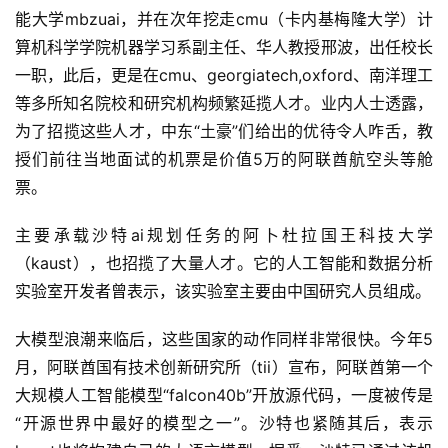
能大学mbzuai，并在次年挖走cmu（卡内基梅隆大学）计
算机科学学院机器学习系副主任、华人教授邢波，出任校长
一职，此后，更是在cmu、georgiatech,oxford、南洋理工
等多所知名院校和研究机构频繁延揽人才。业内人士透露，
为了招揽这些人才，中东“土豪”们给出的优待令人咋舌，教
授们前往当地面试的机票是价值5万的阿联酋航空头等舱
票。
主要承载沙特ai规划任务的阿卜杜拉国王科技大学
（kaust），也招揽了大量人才。它的人工智能和数据分析
实验室开发者曾表示，该实验室主要由中国研究人员组成。
大模型浪潮来临后，这些国家的动作同样非常很快。今年5
月，阿联酋国有技术创新研究所（tii）宣布，阿联酋第一个
大规模人工智能模型“falcon40b”开放源代码，一度被传是
“开源世界中最好的模型之一”。沙特也紧随其后，表示