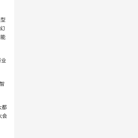
模型
的幻
划能
行业
塑智
大都
大会