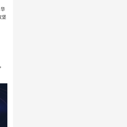
，华
攻坚
，