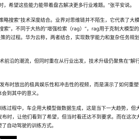
时，希望这些能力能带着盘古解决更多行业难题。”张平安说。
策略搜索”技术深度结合。业界对思维链并不陌生，它代表了大
索”，不同于大热的“增强检索（rag）”，rag用于克制大模型
决策的过程。华为云称，两者结合，实现数学能力和复杂任务规
技术前沿的潮流，但同时重在从行业出发，技术升级仍聚焦在“解
ra发布时放出的极具娱乐性和冲击性的视频，而是演示了如何重
体会到其中的意义。
训练过程中，车企用大模型做数据生成，这是当下一大趋势，但
a发布时，让他们看到了希望，但当时看还达不到要求。而在这次
塑了自动驾驶的训练方式。