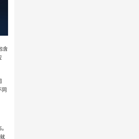
包含
应
图
不同
态。
型就