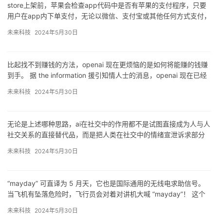
store上架前，苹果会检查app代码中是否有苹果的支付程序，只要
安全风险，模型的参数数据、模型对人类的攻击性，不可解释性、
用户在app内下单支付，无论以微信、支付宝或其他任何方式支付，
黑箱等，以及可控性、可信性、边界等问题。
都会被抽佣。
未来科技
2024年5月30日
不过钟晓磊认为，一方面是2023年同期苹果出货量偏高，受2022年
郑州疫情影响，苹果推迟了交付时间，直到2023年初才大量出货。
生态荣枯之间
比起找不到赚钱的方法，openai 现在更烦恼的是如何将能赚的钱赚
苹果封闭生态的争议自app。
到手。 据 the information 援引知情人士的消息，openai 现在已经
与苹果达成协议，将在其产品中…
未来科技
2024年5月30日
无论是上述哪种思路，ai在社交中的作用都不是试图直接成为人与人
社交关系的直接替代品，而是把人类在社交中的情绪宣泄诉求部分
地外包出去，让ai协助解决。
未来科技
2024年5月30日
结语
在ai陪伴真正覆盖广泛群体之前，先下一个暴论：ai 社交不是一个伪
命题，因为ai能在nvn和1v1的社交中，以更低成本的600全讯开户
“mayday” 可直译为 5 月天，它也是国际通用的无线电求助信号。
送白菜的解决方案来部分地承接用户对于情绪反馈和攀比心诉求。
当飞机有坠落危险时，飞行员会对着对讲机大喊 “mayday”！ 这个
5 月，可能是 chatgpt 发布至今…
未来科技
2024年5月30日