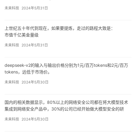
上个世纪九十年代，互联网快速发展，思科的交换机和路由器和网
据预处理流程。利用场景检测算法首先对原始视频片段进行采样切
络基础设施画上了等号。
未来科技
2024年5月31日
割，从美学、光流和文本存在等方面对切割后的原始视频进行评
分，在基于视觉吸引力、运动模式、语义一致性等指标对原始视频
进行综合评估后，为入围的片段生成字幕，通过视频内容的文本描
上世纪五十年代到现在，如果要提炼，走过的路程大致是：
述进一步丰富模型的训练数据。在此基础上进行新一轮的字幕和匹
市值千亿美金量级
配分数计算，筛选出字幕和视觉效果之间相关性强的训练视频，最
1.。
终根据匹配分数过滤视频片段，舍弃字幕与视频匹配度较弱的片
未来科技
2024年5月31日
（2000年微软的股票价格和市盈率）
段。
苹果很另类是软硬融合的系统级平台，但这非常依赖乔布斯这种另
类的人。
诸多buff加持下的open-sora 1.1成为视频处理与生成的“斜杠青年”，
deepseek-v2的输入与输出价格分别为1元/百万tokens和2元/百万
总结来看，就是底层基础设施催生系统型平台，而底层基础设施成
能够同时处理分辨率、帧长度和宽高比等各种视频属性。
tokens，远低于市场价。
熟后催生巨型应用和应用型平台，应用型平台催生新的工种。
豆包通用模型pro-32k的输入价格，被一刀砍到了更低的0.8元/百万
ai的计算模式是gpu提供算力，大模型提供智能，程序员负责缝合，
未来科技
2024年5月30日
tokens。
互联网继续加持应用范围。
例如字节跳动的“0.8元/百万tokens”“比行业价格低99.3%”，其实只
是输入价格。
国内的相关数据显示，80%以上的网络安全公司都在将大模型技术
当然，云计算厂商并非唯一的参与者。
集成到网络安全产品中，30%的公司已经开始做大模型安全的研
纵观历史可以发现，当年移动互联网的大规模普及，也是建立在基
究，也出现了一些安全创业的浪潮。
础设施降本之上的。
未来科技
2024年5月30日
▍黑客盯上大模型
在张亚勤看来，人工智能特别是大模型在带来新机遇的同时，本身
存在很多安全风险，这促使信息安全的范畴需要扩大，包括ai本身的