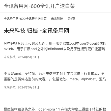
全讯备用网-600全讯开户送白菜
全讯备用网-600全讯开户送白菜
未来科技
第6页
未来科技 归档 -全讯备用网
其中包括其片上和封装互连、用于服务器或pod中gpu到gpu通信的
nvlink、用于扩展pod之外的infiniband以及用于连接到更广泛基础
设施的以太网。link或ualink，一项旨在取代nvidia的nvlink协议和
未来科技
2024年5月31日
nvlink。link联盟的核心于去年12月就已经建立，当时cpu和gpu制
造商amd和pci-express交换机制造商博通表示，博通未来的pci-
express交换机将支持xgmi和infinity。
不只是amd、英特尔、台积电这些老对手在尝试搭上行业东风，更
重要的是英伟达当前的大客户，包括微软、meta、alphabet、亚马
逊等科技巨头已经在研发自己的人工智能芯片或投资其他全讯备用
未来科技
2024年5月31日
网的合作伙伴，试图摆脱对英伟达产品的依赖。
三
被誉为“女版巴菲特”的“木头姐”凯茜·伍德则认为：英伟达跟曾经的思
科有些类似，一旦增长放缓、竞争加剧，英伟达的光芒就将消退。
模型架构和训练之外，open-sora 1.1 在很大程度上得益于精细的数