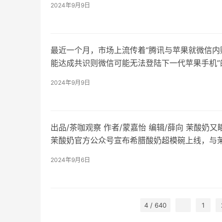
2024年9月9日
最近一个月，市场上流传着“腾讯与苹果就微信内
能达成共识则微信可能无法登陆下一代苹果手机”
了，但博弈显然是存在的，因为微信的io…
2024年9月9日
出品/茶咖观察 作者/蒙嘉怡 编辑/薛向 茉酸奶
茉酸奶官方公众号宣布希腊酸奶超模碗上线，与
品不同，超模碗由希腊酸奶和各类谷…
2024年9月6日
4 / 640
1