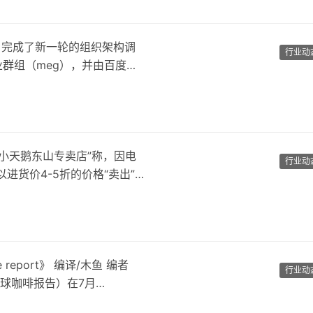
日完成了新一轮的组织架构调
行业动
业群组（meg），并由百度副
店“小天鹅东山专卖店”称，因电
行业动
进货价4-5折的价格“卖出”
e report》 编译/木鱼 编者
行业动
》（全球咖啡报告）在7月…