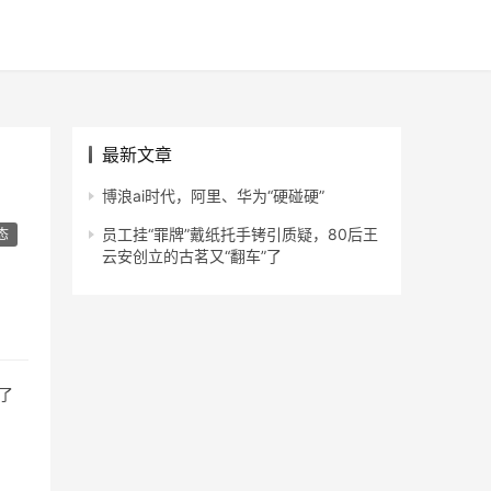
最新文章
博浪ai时代，阿里、华为“硬碰硬”
员工挂“罪牌”戴纸托手铐引质疑，80后王
态
云安创立的古茗又“翻车”了
了