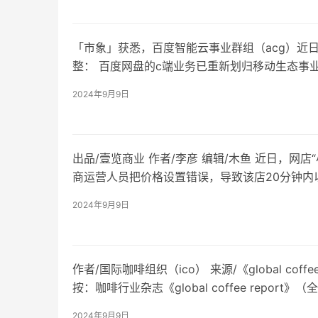
「市象」获悉，百度智能云事业群组（acg）近
整： 百度网盘的c端业务已重新划归移动生态事
总裁、文库事业部负责人王颖接手管理，而…
2024年9月9日
出品/壹览商业 作者/李彦 编辑/木鱼 近日，网
商运营人员把价格设置错误，导致该店20分钟内以
货值超7000万元的货品，损…
2024年9月9日
作者/国际咖啡组织（ico） 来源/《global coffe
按：咖啡行业杂志《global coffee report
2024年9月9日