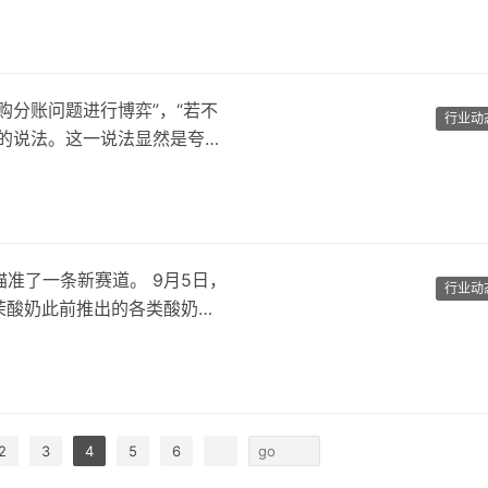
购分账问题进行博弈”，“若不
行业动
的说法。这一说法显然是夸张
又瞄准了一条新赛道。 9月5日，
行业动
茉酸奶此前推出的各类酸奶产
2
3
4
5
6