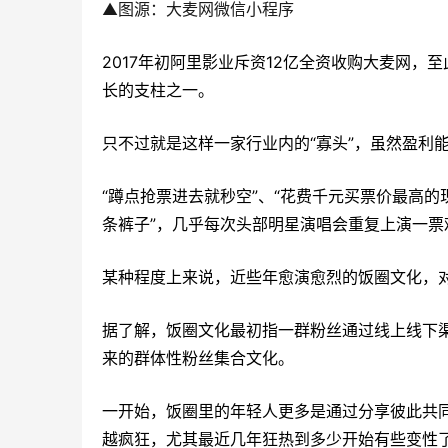
▲
图源：大麦网微信小程序
2017年初阿里影业斥资12亿全资收购大麦网
长的支柱之一。
只不过就是这样一家行业内的“寡头”，虽然盈利
“蹲点抢票进去就秒空”、“花费千元买票价最高的
条裤子”，几乎每次头部明星演唱会重复上演一
某种程度上来说，近些年愈演愈烈的饭圈文化，
据了解，饭圈文化最初指一群粉丝通过线上线下
来的群体性粉丝集合文化。
一开始，饭圈里的年轻人更多是通过分享彼此共
越疯狂，尤其最近几年狂热到多少开始有些变性