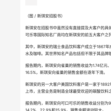
（图 / 新琪安招股书）
新琪安在招股书中虽然没有直接提及大客户的具
可乐等国际知名厂商均在新琪安的前五大客户之
其中，新琪安的瑞士食品饮料客户成立于1867
水及咖啡。其世界知名产品包括但不限于其品牌
报告期内，新琪安向雀巢的销售收益为1.74亿元、1.
16.5%，新琪安向雀巢的销售金额在逐年下滑。
新琪安的另一大客户美国饮料客户是一家于189
上市，主营业务是制造全球最受欢迎的碳酸饮料
报告期内，新琪安向可口可乐的销售收益分别为9390
14.2%、22.9%和15.9%，销售金额波动较大。