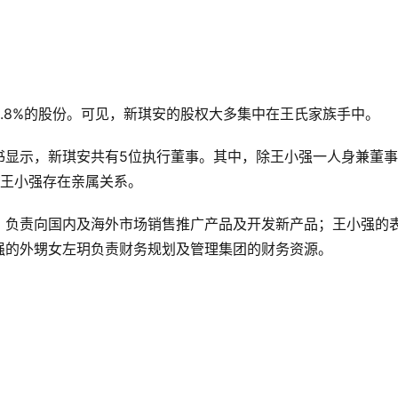
.8%的股份。可见，新琪安的股权大多集中在王氏家族手中。
书显示，新琪安共有5位执行董事。其中，除王小强一人身兼董
与王小强存在亲属关系。
，负责向国内及海外市场销售推广产品及开发新产品；王小强的
强的外甥女左玥负责财务规划及管理集团的财务资源。