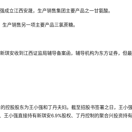
王小强成立江西安晟，生产销售集团主要产品之一甘氨酸。
安，生产销售另一项主要产品三氯蔗糖。
。
月，新琪安收到江西证监局辅导备案函，辅导机构为东方证券，但
司的控股股东为王小强和丁丹夫妇。截至招股书签署之日，王小
权、王小强直接持有新琪安6.9%股权、丁丹控制的聚合兴投资持