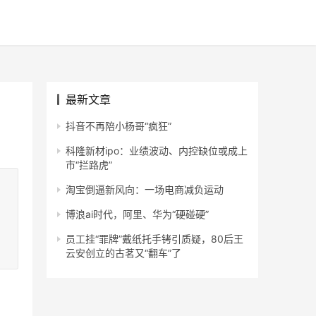
最新文章
抖音不再陪小杨哥“疯狂”
科隆新材ipo：业绩波动、内控缺位或成上
市“拦路虎”
淘宝倒逼新风向：一场电商减负运动
博浪ai时代，阿里、华为“硬碰硬”
员工挂“罪牌”戴纸托手铐引质疑，80后王
云安创立的古茗又“翻车”了