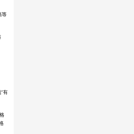
高等
万
”有
格
格