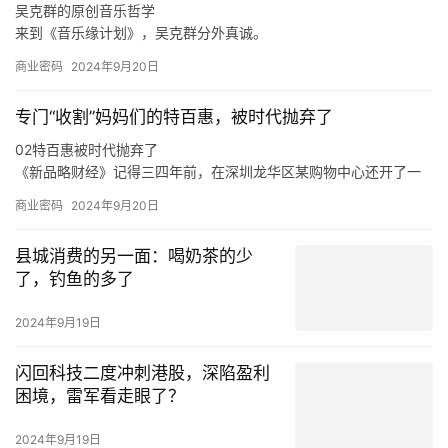
吴克群的原创音乐哲学
来到《音乐缘计划》，吴克群分外真诚。
如此来看，吴克群选择参与《音乐缘计划》这一原创音乐综艺，正
商业密码
2024年9月20日
是源自于他与原创音乐人之间的惺惺相惜。
在分享创作心得、探讨音乐理念时，吴克群不再简单是一个综艺节
专门“收割”妈妈们的特百惠，被时代抛弃了
目的嘉宾，他也是作为一名原创音乐人出现在舞台上，让一切热爱
与纯粹都具象化。
02特百惠被时代抛弃了
于是，面对当下音乐生态的顽疾，新生代音乐人的困境，吴克群会
《新品略财经》记得三四年前，在深圳龙华区某购物中心还开了一
在稳定的音乐事业之外，积极参与各种原创音乐活动。
家特百惠的店，也曾在店里买过东西，当时的印象是特百惠的产品
商业密码
2024年9月20日
卖得还不错。
在《新品略财经》看来，特百惠既是时代的产物，也是被时代抛弃
县城消费的另一面：喝奶茶的少
的产物，这与消费环境、消费需求、市场竞争，乃至是与特百惠的
了，钓鱼的多了
传统商业模式等各方面密切相关。
从产品层面来说，特百惠是化学科技运用到日用物品的代表案例，
2024年9月19日
在特百惠诞生的年代，家庭有着食物保鲜难的痛点，特别是在冰箱
不普及的年代，特百惠犹如“刚需”般存在。
闪回科技二度冲刺港股，深陷盈利
困境，雷军看走眼了？
2024年9月19日