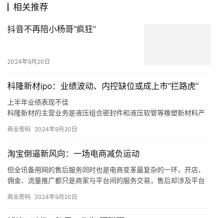
相关推荐
抖音不再陪小杨哥“疯狂”
2024年9月20日
科隆新材ipo：业绩波动、内控缺位或成上市“拦路虎”
上半年业绩表现不佳
科隆新材的主营业务是液压组合密封件和液压软管等橡塑新材料产
品的研发、生产和销售，以及煤矿辅助运输设备的整车设计、生
商业密码
2024年9月20日
产、销售和维修，同时也为风电、军工、高铁等行业客户提供定制
化橡塑新材料产品。
淘宝倒逼新风向：一场电商减负运动
同时，如果未来煤炭主体能源地位被快速替代，下游客户新机装备
需求减少，科隆新材又未能拓展旧机维修业务，或是未能适应市场
但全讯备用网的售后服务同时也是电商变革最复杂的一环，开店、
变化、新技术和新产品未能顺应市场发展趋势，那么科隆新材就存
佣金、流量推广都只是商家与平台间的服务交易，售后却涉及平台
在橡塑新材料产品经营业绩下滑的风险，甚至可能会对公司整体经
导向、商家成本和消费者体验三方，且受社会消费情绪变化、平台
商业密码
2024年9月20日
营业绩造成不利影响。
生态优劣的直接制约，是各方利益最难平衡的地方。
我们也发现，在这个过程中，电商平台的自我角色定位也在调整，