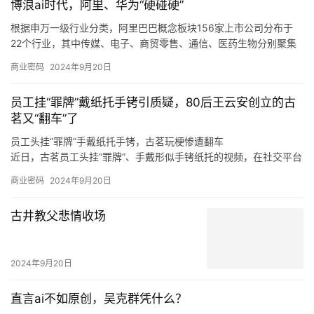
博浪ai时代，阿里、华为“硬碰硬”
从推出「仅退款」的游戏规则制定者、大家长，逐渐过渡到生态系
统的设计者、平衡商家和消费者利益的服务商。
根据申万一级行业分类，阿里巴巴概念板块156家上市公司分布于
22个行业，其中传媒、电子、商贸零售、通信、医药生物分别聚集
了50、25、13、11、9只概念股。
商业密码
2024年9月20日
根据申万一级行业分类，华为概念板块896家上市公司分布于28个
行业，其中，计算机、电子、机械设备、通信、电力设备分别聚集
员工挂“罪牌”戴纸托手铐引质疑，80后王云安创立的古
了220、193、92、65、61只概念股。
茗又“翻车”了
员工头挂“罪牌”手戴纸托手铐，古茗玩梗惨遭翻车
近日，古茗员工头挂“罪牌”、手戴形似手铐纸托的视频，在社交平台
上广泛传播，引发诸多网友热议。
商业密码
2024年9月20日
至于上海，王云安认为该市场毗邻浙江，因此会有一定的消费者基
础，但是上海奶茶行业竞争激烈，外卖比例很高，相对来说门店的
古井教父悲情收场
收益更难做好，“我们在进省会城市，以及大的一线城市的时候，我
们一定是做好准备了再去的，比如上海的消费者到底要什么，我们
进去应该怎么做才可以让更多的店做得更好，古茗能够给上海的消
2024年9月20日
费者带来什么样的不同呢，这些是我们要去思考的。
直言ai不如原创，吴克群凭什么？