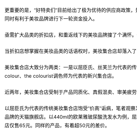
更重要的是，“好特卖们”目前给出了极为优待的供应商政策
同时有利于美妆品牌进行下一轮资金投入。
亟需扩大品类的折扣店，和重返线下的美妆品牌撞了个满怀。
当折扣店想掌握在美妆品类的话语权时，美妆集合店却落入了“
美妆集合店大致分为两类：一是以屈臣氏、丝芙兰为代表的传统集
colour、the colourist调色师为代表的新兴集合店。
近两年，美妆集合店受制于产品同质化、真假混卖、审美疲劳
以屈臣氏为代表的传统美妆集合店饱受“价高”诟病，笔者观
品牌的天猫旗舰店。以440ml的欧莱雅玻尿酸洗发水为例，屈
店仅售65元。同样的产品，有着超50元的差价。