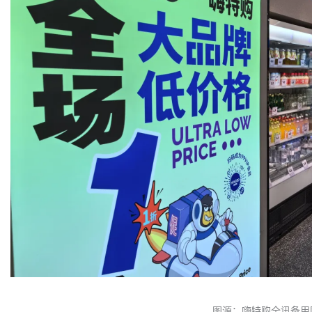
图源：嗨特购全讯备用