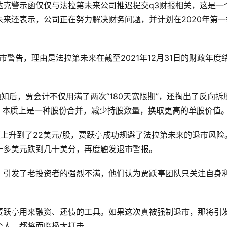
达克警示函仅仅与法拉第未来公司推迟提交q3财报相关，这是一
来还表示，公司正在努力解决财务问题，并计划在2020年第一
市警告，理由是法拉第未来在截至2021年12月31日的财政年度
知后，贾会计不仅用满了两次“180天宽限期”，还掏出了反向拆
，本质上是一种股份合并，减少持股数量，换取更高的单股价值
度上升到了22美元/股，贾跃亭成功规避了法拉第未来的退市风险
十多美元跌到几十美分，再度触发退市警报。
，引发了老投资者的强烈不满，他们认为贾跃亭团队只关注自身
贾跃亭用来融资、还债的工具。如果这次真被强制退市，那将引
个人，都将面临极大打击。