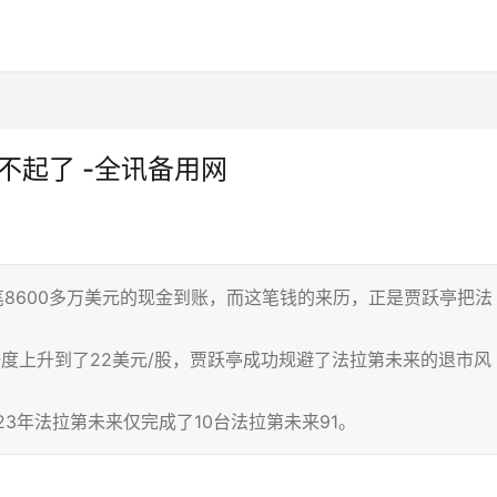
不起了 -全讯备用网
笔8600多万美元的现金到账，而这笔钱的来历，正是贾跃亭把法
一度上升到了22美元/股，贾跃亭成功规避了法拉第未来的退市风
23年法拉第未来仅完成了10台法拉第未来91。