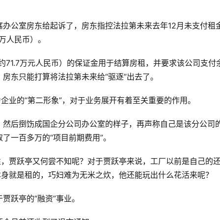
办公室房东给起诉了，房东指控法拉第未来去年12月未支付租
.7万人民币）。
前约71.7万元人民币）的保证金用于结算房租，并要求该公司支付
房东只能打算将法拉第未来给“驱逐”出去了。
为企业的“第二形象”，对于业务展开有着至关重要的作用。
，然后捯饬成国企分公司办公室的样子，再声称自己是该分公司
了一百多万的“项目前期费用”。
性，贾跃亭又何尝不知呢？对于贾跃亭来说，工厂以前是自己的
本身就是租的，巧妇难为无米之炊，他还能玩出什么花活来呢？
贾跃亭的“融资”事业。