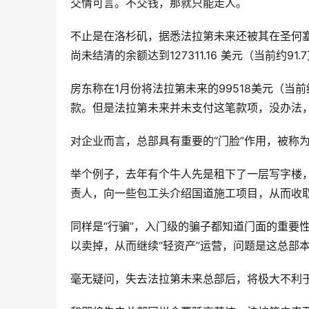
交情可言。不交钱，那就只能走人。
不止是在洛杉矶，据悉法拉第未来还被其在圣何塞
尚未结清的余额达到127311.16 美元（当前约91
房东称在1月份将法拉第未来的99518美元（当
款。但是法拉第未来并未支付这笔款项，没办法，
对企业而言，总部具有重要的“门脸”作用，被称
举个例子，去年有个牛人先是租下了一层写字楼
责人，向一些包工头介绍国道施工项目，从而收取
同样是“行骗”，入门级的骗子都知道门面的重要
以卖掉，从而继续“轻资产”运营，问题是这总部
毫无疑问，失去法拉第未来总部后，将极大不利于