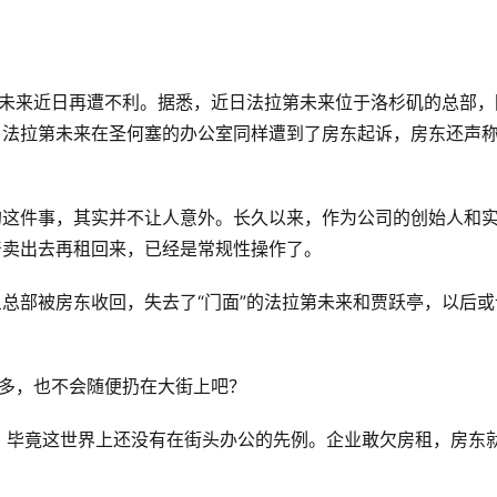
第未来近日再遭不利。据悉，近日法拉第未来位于洛杉矶的总部，
，法拉第未来在圣何塞的办公室同样遭到了房东起诉，房东还声
的这件事，其实并不让人意外。长久以来，作为公司的创始人和
产卖出去再租回来，已经是常规性操作了。
旦总部被房东收回，失去了“门面”的法拉第未来和贾跃亭，以后或
再多，也不会随便扔在大街上吧？
，毕竟这世界上还没有在街头办公的先例。企业敢欠房租，房东