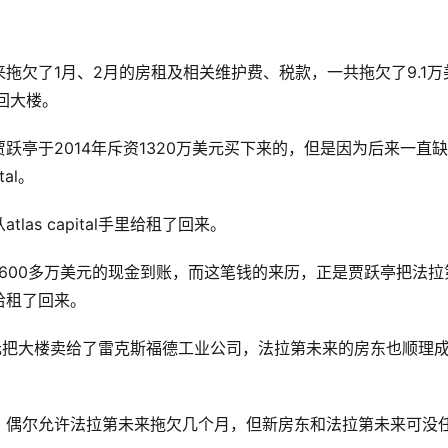
拖欠了1月、2月的房租及相关维护费、税款，一共拖欠了9.1万
回大楼。
亭于2014年斥资1320万美元买下来的，但是因为后来一直
al。
s capital手里给租了回来。
8600多万美元的现金到账，而这笔钱的来历，正是贾跃亭把法拉
给租了回来。
6430万美元把大楼卖给了雷克斯福德工业公司，法拉第未来的房东也顺理
，偶尔允许法拉第未来拖欠几个月，但新房东和法拉第未来可没