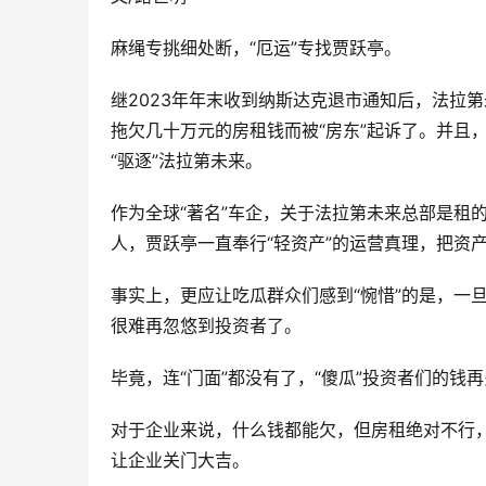
麻绳专挑细处断，“厄运”专找贾跃亭。
继2023年年末收到纳斯达克退市通知后，法拉
拖欠几十万元的房租钱而被“房东”起诉了。并且
“驱逐”法拉第未来。
作为全球“著名”车企，关于法拉第未来总部是租
人，贾跃亭一直奉行“轻资产”的运营真理，把资
事实上，更应让吃瓜群众们感到“惋惜”的是，一
很难再忽悠到投资者了。
毕竟，连“门面”都没有了，“傻瓜”投资者们的钱
对于企业来说，什么钱都能欠，但房租绝对不行
让企业关门大吉。